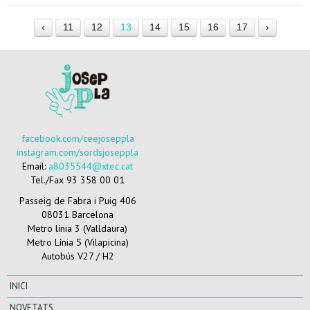
‹
11
12
13
14
15
16
17
›
facebook.com/ceejoseppla
instagram.com/sordsjoseppla
Email:
a8035544@xtec.cat
Tel./Fax 93 358 00 01
Passeig de Fabra i Puig 406
08031 Barcelona
Metro línia 3 (Valldaura)
Metro Línia 5 (Vilapicina)
Autobús V27 / H2
INICI
NOVETATS