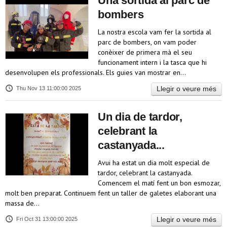
Una sortida al parc de
bombers
La nostra escola vam fer la sortida al
parc de bombers, on vam poder
conèixer de primera mà el seu
funcionament intern i la tasca que hi
desenvolupen els professionals. Els guies van mostrar en…
Llegir o veure més
Thu Nov 13 11:00:00 2025
Un dia de tardor,
celebrant la
castanyada...
Avui ha estat un dia molt especial de
tardor, celebrant la castanyada.
Comencem el matí fent un bon esmozar,
molt ben preparat. Continuem fent un taller de galetes elaborant una
massa de…
Llegir o veure més
Fri Oct 31 13:00:00 2025