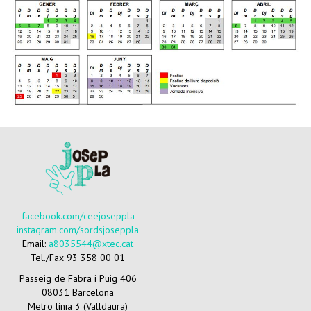
facebook.com/ceejoseppla
instagram.com/sordsjoseppla
Email:
a8035544@xtec.cat
Tel./Fax 93 358 00 01
Passeig de Fabra i Puig 406
08031 Barcelona
Metro línia 3 (Valldaura)