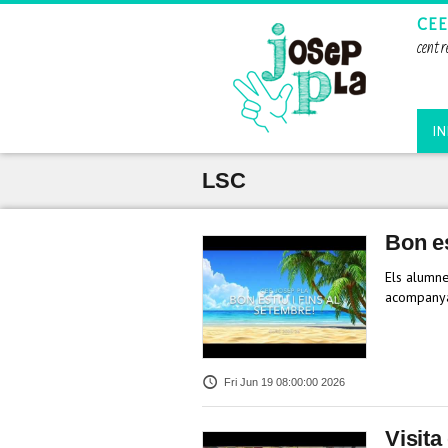
CEE
centr
IN
LSC
Bon es
Els alumne
acompanyat
Fri Jun 19 08:00:00 2026
Visita