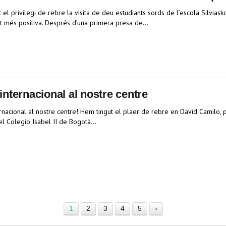
 el privilegi de rebre la visita de deu estudiants sords de l’escola Silviasko
t més positiva. Després d’una primera presa de…
 internacional al nostre centre
ernacional al nostre centre! ​Hem tingut el plaer de rebre en David Camilo,
el Colegio Isabel II de Bogotà…
1
2
3
4
5
›