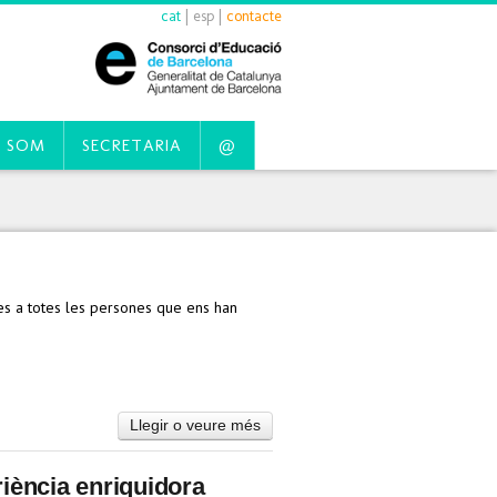
cat
|
esp
|
contacte
 SOM
SECRETARIA
@
es a totes les persones que ens han
Llegir o veure més
riència enriquidora