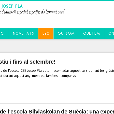
 JOSEP PLA
e d'educació especial específic d'alumnat sord
ICI
NOVETATS
LSC
QUI SOM
QUÈ FEM
ON
tiu i fins al setembre!
s de l’escola CEE Josep Pla volem acomiadar aquest curs donant les gràci
 durant aquest any: mestres, famílies i companys i…
 de l’escola Silviaskolan de Suècia: una expe