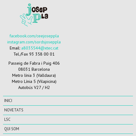
facebook.com/ceejoseppla
instagram.com/sordsjoseppla
Email:
a8035544@xtec.cat
Tel./Fax 93 358 00 01
Passeig de Fabra i Puig 406
08031 Barcelona
Metro línia 3 (Valldaura)
Metro Línia 5 (Vilapicina)
Autobús V27 / H2
INICI
NOVETATS
LSC
QUI SOM