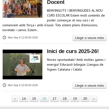
Docent
BENVINGUTS I BENVINGUDES AL NOU
CURS ESCOLAR Estem molt contents de
poder començar el nou curs i el
comencem amb força i amb il·lusió. Tots estem plens d'emocions,
novetats i canvis. Estem…
Llegir o veure més
Mon Sep 8 12:00:00 2025
Inici de curs 2025-26!
Noves oportunitats! Amb moltes ganes i
energia! Educació bilingüe: Llengua de
Signes Catalana i Català
Llegir o veure més
Mon Sep 8 10:00:00 2025
‹
14
15
16
17
18
19
20
›