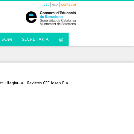
cat
|
esp
|
contacte
 SOM
SECRETARIA
@
u llegint-la... Revistes CEE Josep Pla