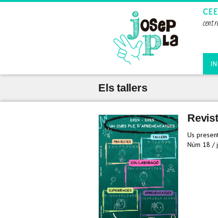
CEE
centr
IN
Els tallers
Revis
Us present
Núm 18 / 