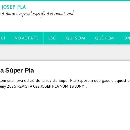
 JOSEP PLA
e d'educació especial específic d'alumnat sord
ICI
NOVETATS
LSC
QUI SOM
QUÈ FEM
ON
ta Súper Pla
em una nova edició de la revista Súper Pla. Esperem que gaudiu aquest esti
juny 2025 REVISTA CEE JOSEP PLA NÚM 18 JUNY…