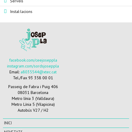
Serveis
Instal·lacions
facebook.com/ceejoseppla
instagram.com/sordsjoseppla
Email:
a8035544@xtec.cat
Tel./Fax 93 358 00 01
Passeig de Fabra i Puig 406
08031 Barcelona
Metro línia 3 (Valldaura)
Metro Línia 5 (Vilapicina)
Autobús V27 / H2
INICI