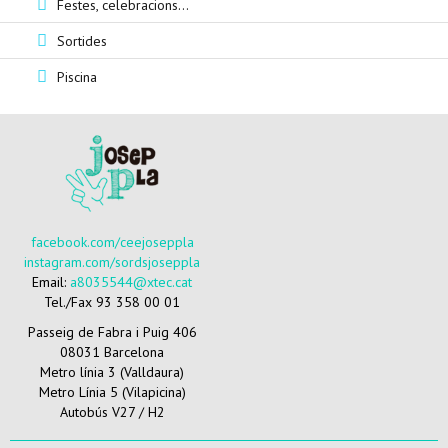
Festes, celebracions...
Sortides
Piscina
facebook.com/ceejoseppla
instagram.com/sordsjoseppla
Email:
a8035544@xtec.cat
Tel./Fax 93 358 00 01
Passeig de Fabra i Puig 406
08031 Barcelona
Metro línia 3 (Valldaura)
Metro Línia 5 (Vilapicina)
Autobús V27 / H2