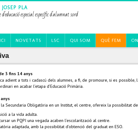
 JOSEP PLA
e d'educació especial específic d'alumnat sord
ICI
NOVETATS
LSC
QUI SOM
QUÈ FEM
ON
iva
de 3 fins 14 anys
a adient a tots i cadascú dels alumnes, a fi, de promoure, si es possible, 
ordinari en acabar l’etapa d’Educació Primària.
 anys
Secundaria Obligatòria en un Institut, el centre, ofereix la possibilitat de
ció a la vida adulta.
cursar un PQPI una vegada acaben l’escolarització al centre.
atòria adaptada, amb la possibilitat d’obtenció del graduat en ESO.