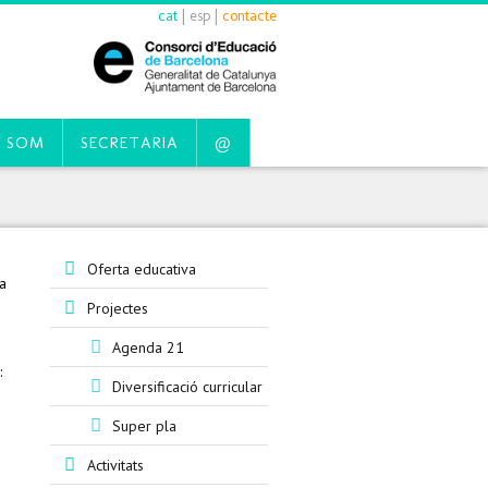
cat
|
esp
|
contacte
 SOM
SECRETARIA
@
Oferta educativa
la
Projectes
Agenda 21
:
Diversificació curricular
Super pla
Activitats