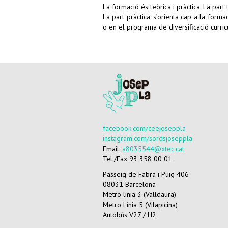
La formació és teòrica i pràctica. La part
La part pràctica, s’orienta cap a la formac
o en el programa de diversificació curri
facebook.com/ceejoseppla
instagram.com/sordsjoseppla
Email:
a8035544@xtec.cat
Tel./Fax 93 358 00 01
Passeig de Fabra i Puig 406
08031 Barcelona
Metro línia 3 (Valldaura)
Metro Línia 5 (Vilapicina)
Autobús V27 / H2