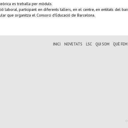
 teòrica es treballa per mòduls.
ió laboral, participant en diferents tallers, en el centre, en entitats del bar
cular que organitza el Consorci d’Educació de Barcelona.
INICI
NOVETATS
LSC
QUI SOM
QUÈ FEM
c