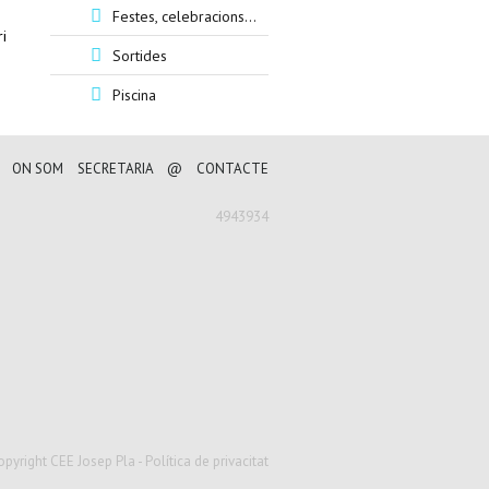
Festes, celebracions...
ri
Sortides
Piscina
ON SOM
SECRETARIA
@
CONTACTE
4943934
opyright CEE Josep Pla -
Política de privacitat