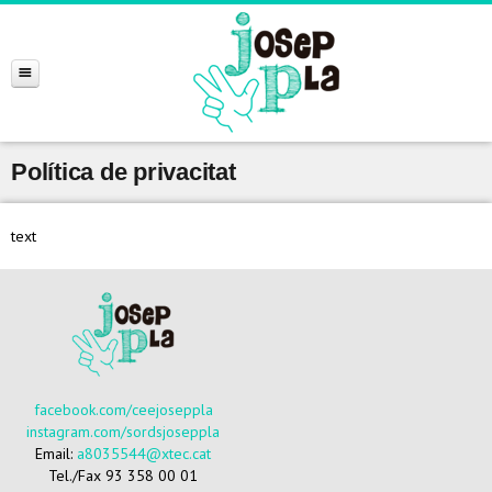
Política de privacitat
text
facebook.com/ceejoseppla
instagram.com/sordsjoseppla
Email:
a8035544@xtec.cat
Tel./Fax 93 358 00 01