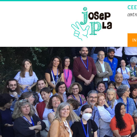
CEE
centr
IN
1
2
3
4
5
6
7
8
9
10