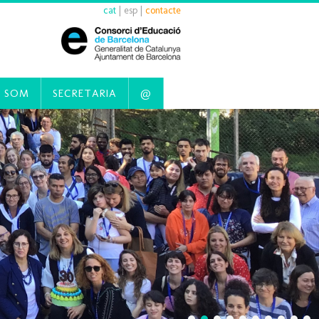
cat
|
esp
|
contacte
 SOM
SECRETARIA
@