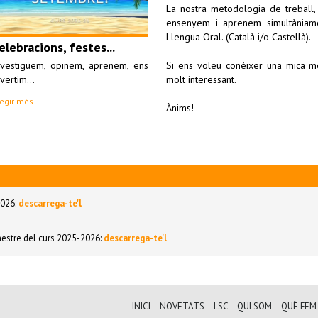
La nostra metodologia de treball, 
ensenyem i aprenem simultàniame
Llengua Oral. (Català i/o Castellà).
elebracions, festes...
nvestiguem, opinem, aprenem, ens
Si ens voleu conèixer una mica mé
vertim...
molt interessant.
legir més
Ànims!
2026:
descarrega-te'l
stre del curs 2025-2026:
descarrega-te'l
INICI
NOVETATS
LSC
QUI SOM
QUÈ FEM