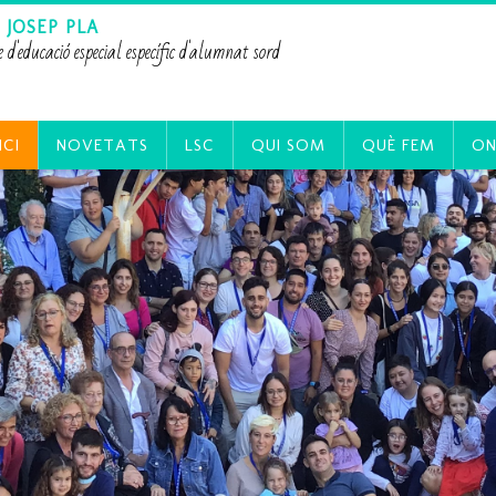
 JOSEP PLA
e d'educació especial específic d'alumnat sord
ICI
NOVETATS
LSC
QUI SOM
QUÈ FEM
ON