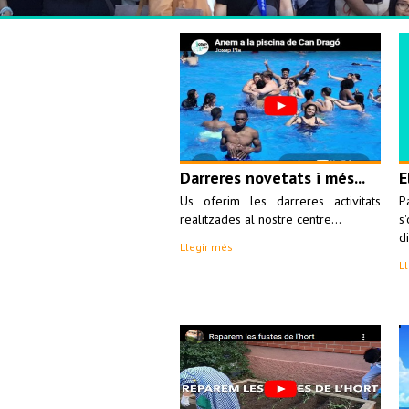
Darreres novetats i més...
E
Us oferim les darreres activitats
P
realitzades al nostre centre...
s
di
Llegir més
L