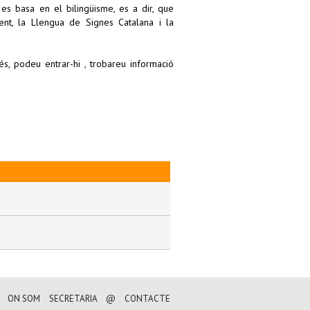
es basa en el bilingüisme, es a dir, que
nt, la Llengua de Signes Catalana i la
s, podeu entrar-hi , trobareu informació
ON SOM
SECRETARIA
@
CONTACTE