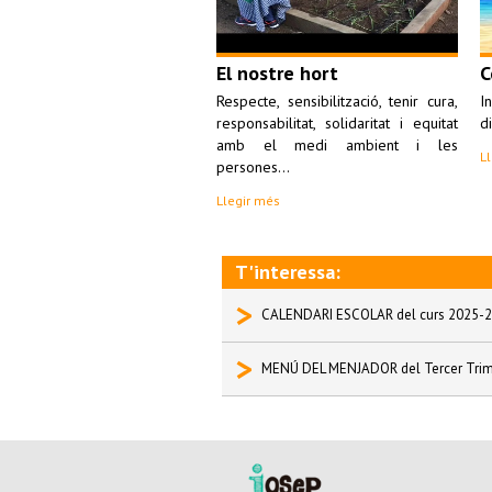
El nostre hort
C
Respecte, sensibilització, tenir cura,
I
responsabilitat, solidaritat i equitat
di
amb el medi ambient i les
L
persones...
Llegir més
T'interessa:
>
CALENDARI ESCOLAR del curs 2025-
>
MENÚ DEL MENJADOR del Tercer Trime