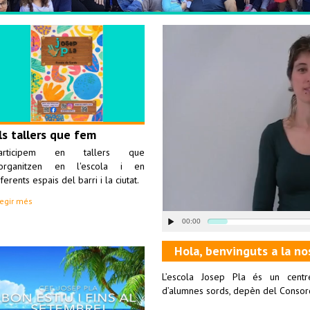
ls tallers que fem
articipem en tallers que
'organitzen en l'escola i en
ferents espais del barri i la ciutat.
legir més
00:00
Hola, benvinguts a la no
L’escola Josep Pla és un centre
d’alumnes sords, depèn del Consorc