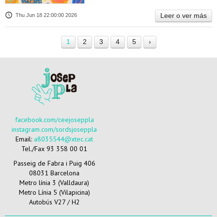
Leer o ver más
Thu Jun 18 22:00:00 2026
1
2
3
4
5
›
facebook.com/ceejoseppla
instagram.com/sordsjoseppla
Email:
a8035544@xtec.cat
Tel./Fax 93 358 00 01
Passeig de Fabra i Puig 406
08031 Barcelona
Metro línia 3 (Valldaura)
Metro Línia 5 (Vilapicina)
Autobús V27 / H2