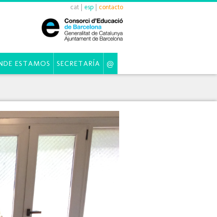
cat
|
esp
|
contacto
NDE ESTAMOS
SECRETARÍA
@