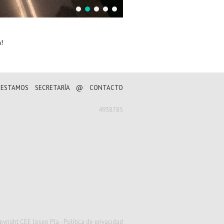
!
 ESTAMOS
SECRETARÍA
@
CONTACTO
4938785
pyright CEE Josep Pla -
Política de privacidad