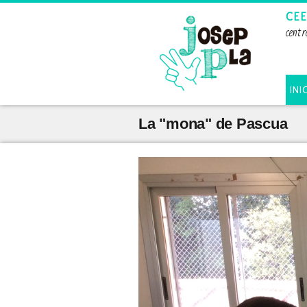
CEE
centr
INI
La "mona" de Pascua