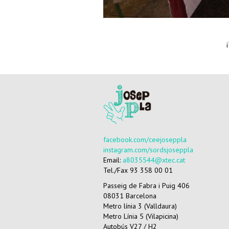
1
2
3
4
5
facebook.com/ceejoseppla
instagram.com/sordsjoseppla
Email:
a8035544@xtec.cat
Tel./Fax 93 358 00 01
Passeig de Fabra i Puig 406
08031 Barcelona
Metro línia 3 (Valldaura)
Metro Línia 5 (Vilapicina)
Autobús V27 / H2