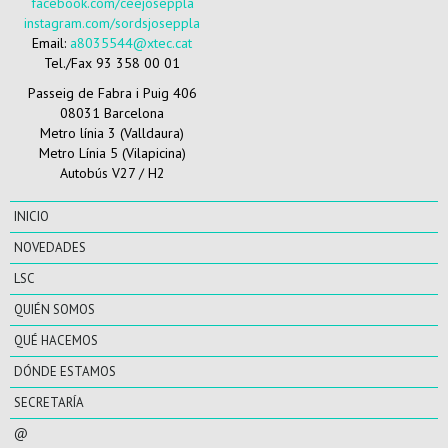
facebook.com/ceejoseppla
instagram.com/sordsjoseppla
Email:
a8035544@xtec.cat
Tel./Fax 93 358 00 01
Passeig de Fabra i Puig 406
08031 Barcelona
Metro línia 3 (Valldaura)
Metro Línia 5 (Vilapicina)
Autobús V27 / H2
INICIO
NOVEDADES
LSC
QUIÉN SOMOS
QUÉ HACEMOS
DÓNDE ESTAMOS
SECRETARÍA
@